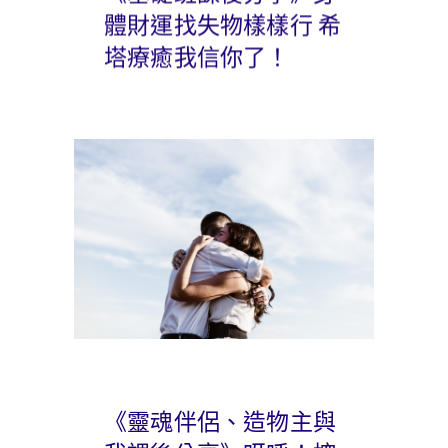
體財運找失物樣樣行 希
塔療癒我信你了！
《靈魂伴侶、造物主與