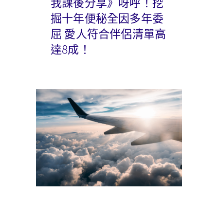
我課後分享》呀呼！挖
掘十年便秘全因多年委
屈 愛人符合伴侶清單高
達8成！