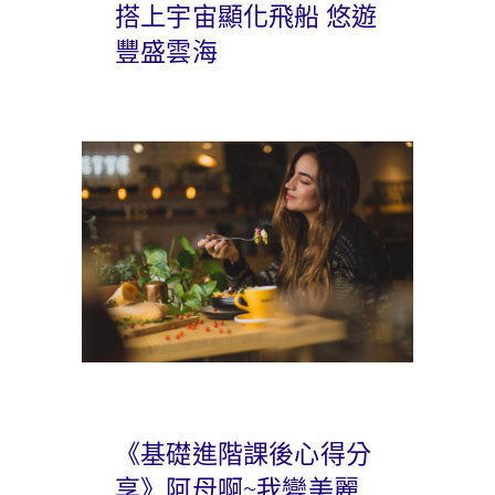
搭上宇宙顯化飛船 悠遊
豐盛雲海
《基礎進階課後心得分
享》阿母啊~我變美麗