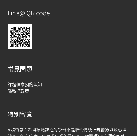
Line@ QR code
常見問題
課程個案預約須知
隱私權政策
特別留意
馬上聯絡
⭐請留意：希塔療癒課程的學習不是取代傳統正規醫療以及心理
Open
諮商。如有疾病，請尋求專業的醫生和心理醫師/諮商師的協助
chaty