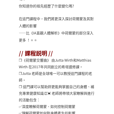
你知道你的祖先經歷了什麼變化嗎?
在這門課程中，我們將更深入探討荷爾蒙及其對
人體的影響
——比《IA直觀人體解析》中荷爾蒙的部分深入
更多 ！🔅🔅
// 課程説明 //
❒《荷爾蒙交響曲》 由Jutta Wirth和Matthias
Wirth 在2017年共同創立的希塔選修課。
❒Jutta 老師是全球唯一可以教授這門課程的老
師。
❒ 這門課可以幫助妳更能夠掌握自己的身體、補
充專業健康知識👏💓 老師將帶領大家瞭解與進行
的活動包含：
✅深度瞭解荷爾蒙、如何控制荷爾蒙
✅理解荷爾蒙如何對身體產生的影響