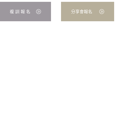
複 訓 報 名
分享會報名