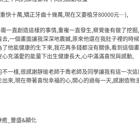
快十萬,矯正牙齒十幾萬,現在又要植牙80000元…),
一直創造這樣的事情,重複一直發生,察覺後有做了挖掘,
去,一個畫面讓我深深地震撼,原來他還在我肚子裡的時候
為了他能健康的生下來,我花再多錢都沒有關係,看到這個
安心充滿愛的能量下出生健康長大,心中滿滿喜悅與感動,
不一樣,很感謝靜瑜老師于喬老師及同學讓我有這一次這麼
出來,現在帶著喜悅幸福的心,開心的過每一天,感謝造物主
療癒_豐盛&顯化