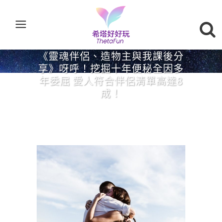
《靈魂伴侶、造物主與我課後分
享》呀呼！挖掘十年便秘全因多
年委屈 愛人符合伴侶清單高達8
成！