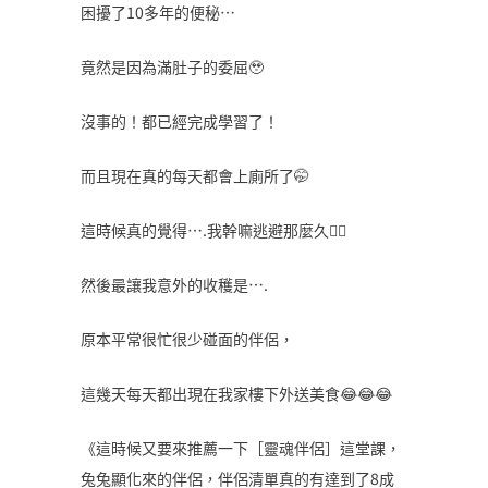
困擾了10多年的便秘…
竟然是因為滿肚子的委屈🥹
沒事的！都已經完成學習了！
而且現在真的每天都會上廁所了🤭
這時候真的覺得….我幹嘛逃避那麼久🤷‍♀️
然後最讓我意外的收穫是….
原本平常很忙很少碰面的伴侶，
這幾天每天都出現在我家樓下外送美食😂😂😂
《這時候又要來推薦一下［靈魂伴侶］這堂課，
兔兔顯化來的伴侶，伴侶清單真的有達到了8成