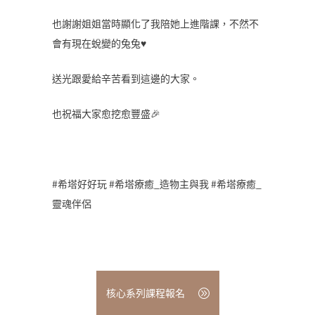
也謝謝姐姐當時顯化了我陪她上進階課，不然不
會有現在蛻變的兔兔♥️
送光跟愛給辛苦看到這邊的大家。
也祝福大家愈挖愈豐盛🎉
#希塔好好玩 #希塔療癒_造物主與我 #希塔療癒_
靈魂伴侶
核心系列課程報名