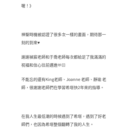
喔！》
神聖時機被認證了很多次一樣的畫面，期待那一
刻的到來♥️
謝謝禎宸老師和于喬老師每次都給足了我滿滿的
祝福和信心往前邁進🫶🏻
不能忘的還有King老師、Joanne 老師、靜瑜 老
師，很謝謝老師們在學習希塔快2年來的指導。
在我人生最低潮的時候遇到了希塔，遇到了好老
師們，也因為希塔整個翻轉了我的人生。