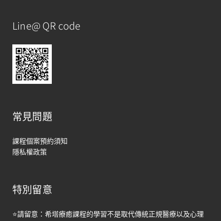
Line@ QR code
常見問題
課程個案預約須知
隱私權政策
特別留意
馬上聯絡
⭐請留意：希塔療癒課程的學習不是取代傳統正規醫療以及心理
Open