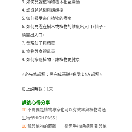
3. 如何見證植物和樹木相互溝通
4. 認識爸爸樹與媽媽樹
5. 如何接受來自植物的療癒
6. 如何見證在樹木或植物的維度出入口 (仙子、
精靈出入口)
7. 發現仙子與精靈
8. 食物與身體能量
9. 如何療癒植物，讓植物更健康
⭐️必先修課程：需完成基礎+進階 DNA 課程⭐️
⏰上課時數：1天
課後心得分享
👉🏻
不需要是植物專家也可以有效率與植物溝通
生物學HIGH PASS！
👉🏻
我與植物的距離——從黑手指絕緣體 到與植