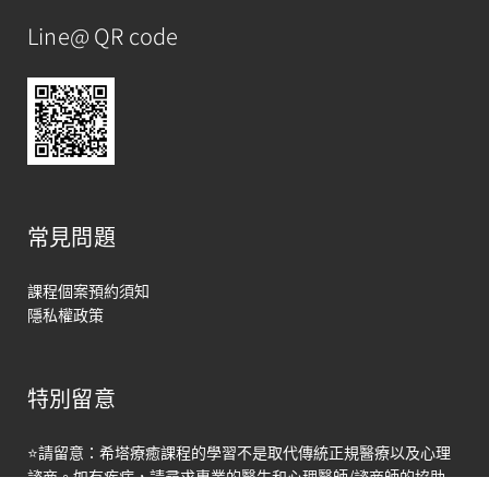
Line@ QR code
常見問題
課程個案預約須知
隱私權政策
特別留意
馬上聯絡
⭐請留意：希塔療癒課程的學習不是取代傳統正規醫療以及心理
Open
諮商。如有疾病，請尋求專業的醫生和心理醫師/諮商師的協助
chaty