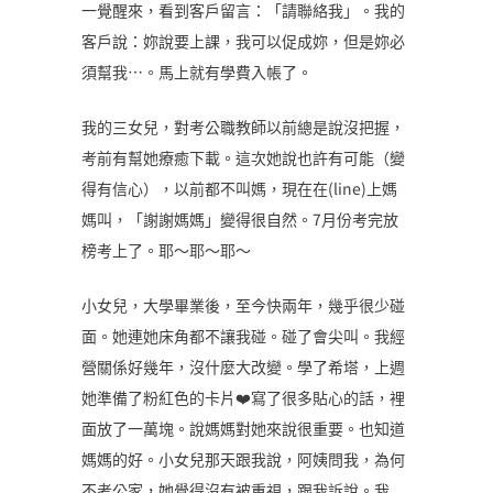
一覺醒來，看到客戶留言：「請聯絡我」。我的
客戶說：妳說要上課，我可以促成妳，但是妳必
須幫我…。馬上就有學費入帳了。
我的三女兒，對考公職教師以前總是說沒把握，
考前有幫她療癒下載。這次她說也許有可能（變
得有信心），以前都不叫媽，現在在(line)上媽
媽叫，「謝謝媽媽」變得很自然。7月份考完放
榜考上了。耶～耶～耶～
小女兒，大學畢業後，至今快兩年，幾乎很少碰
面。她連她床角都不讓我碰。碰了會尖叫。我經
營關係好幾年，沒什麼大改變。學了希塔，上週
她準備了粉紅色的卡片❤️寫了很多貼心的話，裡
面放了一萬塊。說媽媽對她來說很重要。也知道
媽媽的好。小女兒那天跟我說，阿姨問我，為何
不考公家，她覺得沒有被重視，跟我訴說。我