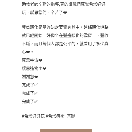
助教老師辛勤的指導,真的讓我們感覺希塔好好
玩，感恩您們，辛苦了❤️
豐盛顯化是當妳決定要置身其中，這條顯化道路
就已經開始。好像坐在豐盛顯化的雲窖上，豐收
不斷，而且每個人都是公平的，就看用了多少真
心❤️。
感恩宇宙❤️
感恩造物主❤️
謝謝您❤️
完成了✅
完成了✅
完成了✅
#希塔好好玩 #希塔療癒_基礎