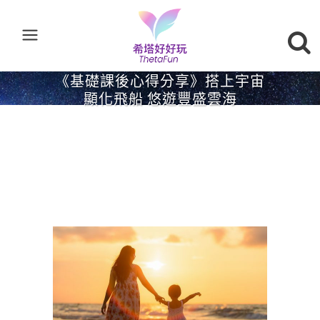
《基礎課後心得分享》搭上宇宙
顯化飛船 悠遊豐盛雲海