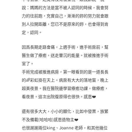
說：媽媽的方法是當不被人認同的時候，我會努
力的往前跑，充實自己，漸漸的妳的努力就會跟
別人拉開距離，您已不是原來的妳，也會得到肯
定，認同。
因爲長期走路會痛，上週手術，進手術房前，幫
醫生做了療癒，送走暈沉的能量。就被推進手術
室了。
手術完成被推進病房，第一眼看到的是一道長長
的🌈彩虹掛在天上。病房有大大的落地窗，晚上
超美夜景。我在醫院邊學習療癒功課，做療癒，
看夜景。這次出院復原得也很快。感恩❤️
還有很多大大，小小的顯化，比如中發票，族繁
不及備載(哈哈哈)感恩造物主❤️
也很謝謝兩位king、Joanne 老師，和其他幾位