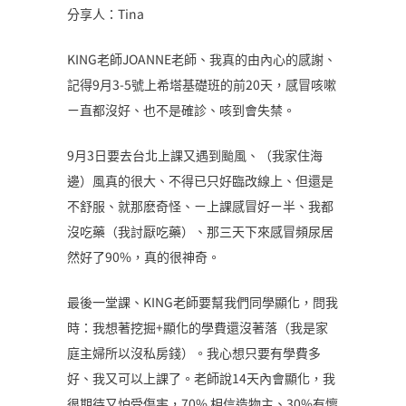
分享人：Tina
KING老師JOANNE老師、我真的由內心的感謝、
記得9月3-5號上希塔基礎班的前20天，感冒咳嗽
ㄧ直都沒好、也不是確診、咳到會失禁。
9月3日要去台北上課又遇到颱風、（我家住海
邊）風真的很大、不得已只好臨改線上、但還是
不舒服、就那麽奇怪、ㄧ上課感冒好ㄧ半、我都
沒吃藥（我討厭吃藥）、那三天下來感冒頻尿居
然好了90%，真的很神奇。
最後一堂課、KING老師要幫我們同學顯化，問我
時：我想著挖掘+顯化的學費還沒著落（我是家
庭主婦所以沒私房錢）。我心想只要有學費多
好、我又可以上課了。老師說14天內會顯化，我
很期待又怕受傷害，70% 相信造物主、30%有懷