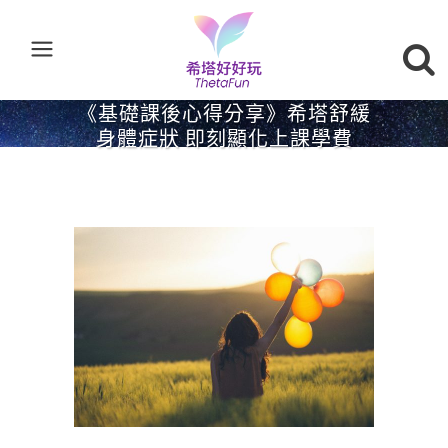
《基礎課後心得分享》希塔舒緩
身體症狀 即刻顯化上課學費