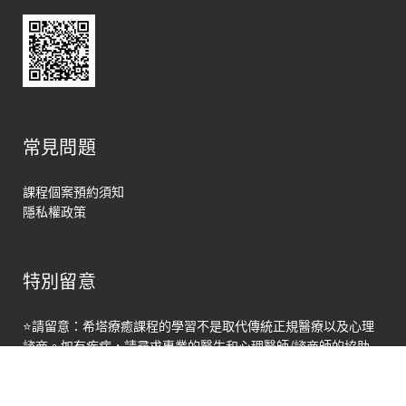
常見問題
課程個案預約須知
隱私權政策
特別留意
馬上聯絡
⭐請留意：希塔療癒課程的學習不是取代傳統正規醫療以及心理
Open
諮商。如有疾病，請尋求專業的醫生和心理醫師/諮商師的協助
chaty