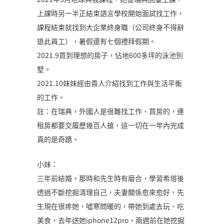
上課時另一半正結束語言學校開始面試找工作，
課程結束就找到大企業終身職（公司終身不得辭
退此員工），暑假還有七個禮拜假期。
2021.9買到理想的房子，佔地600多坪的泳池別
墅。
2021.10妹妹經由貴人介紹找到工作與生活平衡
的工作。
註：在瑞典，外國人是很難找工作、買房的，連
租房都要交履歷幾百人搶，這一切在一年內完成
真的是奇蹟。
小妹：
三年前結婚，那時和先生時有磨合，學習希塔後
透過不斷挖掘清理自己，夫妻關係愈來愈好，先
生現在很疼她，噓寒問暖的，帶她到處去玩、吃
美食，去年送她iphone12pro，兩週前在她挖掘