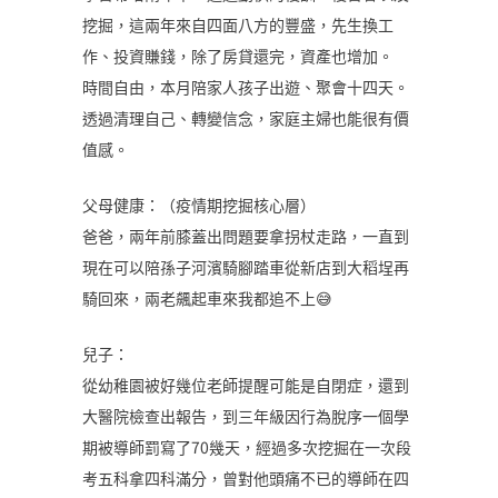
挖掘，這兩年來自四面八方的豐盛，先生換工
作、投資賺錢，除了房貸還完，資產也增加。
時間自由，本月陪家人孩子出遊、聚會十四天。
透過清理自己、轉變信念，家庭主婦也能很有價
值感。
父母健康：（疫情期挖掘核心層）
爸爸，兩年前膝蓋出問題要拿拐杖走路，一直到
現在可以陪孫子河濱騎腳踏車從新店到大稻埕再
騎回來，兩老飆起車來我都追不上😅
兒子：
從幼稚園被好幾位老師提醒可能是自閉症，還到
大醫院檢查出報告，到三年級因行為脫序一個學
期被導師罰寫了70幾天，經過多次挖掘在一次段
考五科拿四科滿分，曾對他頭痛不已的導師在四