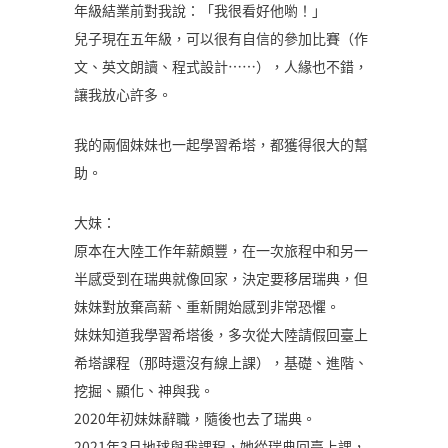
年級結業前對我說：「我很看好他喲！」
兒子現在五年級，可以很有自信的參加比賽（作
文、英文朗讀、程式設計……），人緣也不錯，
讓我放心許多。
我的兩個妹妹也一起學習希塔，都獲得很大的幫
助。
大妹：
原本在大陸工作年薪頗豐，在一次旅程中和另一
半感受到在瑞典就像回家，決定要移居瑞典，但
妹妹對放棄高薪、重新開始感到非常恐懼。
妹妹知道我學習希塔後，多次從大陸請假回臺上
希塔課程（那時還沒有線上課），基礎、進階、
挖掘、顯化、神與我。
2020年初妹妹辭職，隨後也去了瑞典。
2021年3月地球與我課程，她從瑞典回臺上課，