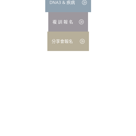
DNA3 & 疾病
複 訓 報 名
分享會報名