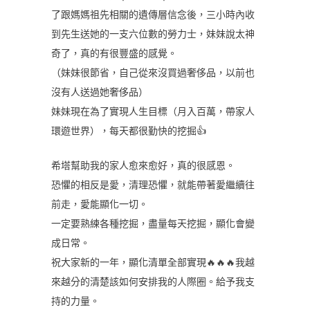
了跟媽媽祖先相關的遺傳層信念後，三小時內收
到先生送她的一支六位數的勞力士，妹妹說太神
奇了，真的有很豐盛的感覺。
（妹妹很節省，自己從來沒買過奢侈品，以前也
沒有人送過她奢侈品）
妹妹現在為了實現人生目標（月入百萬，帶家人
環遊世界），每天都很勤快的挖掘👍
希塔幫助我的家人愈來愈好，真的很感恩。
恐懼的相反是愛，清理恐懼，就能帶著愛繼續往
前走，愛能顯化一切。
一定要熟練各種挖掘，盡量每天挖掘，顯化會變
成日常。
祝大家新的一年，顯化清單全部實現🔥🔥🔥我越
來越分的清楚該如何安排我的人際圈。給予我支
持的力量。