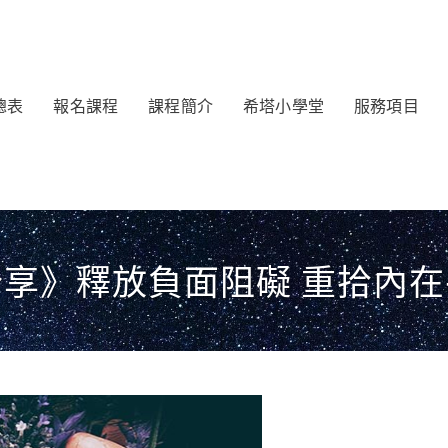
總表
報名課程
課程簡介
希塔小學堂
服務項目
享》釋放負面阻礙 重拾內