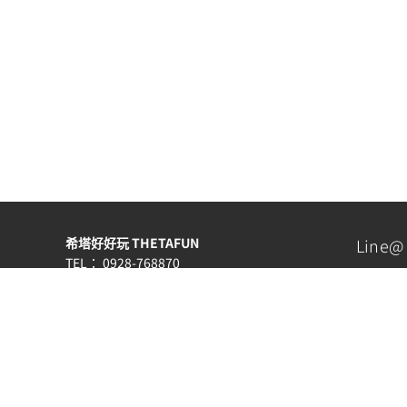
希塔好好玩 THETAFUN
Line@
TEL： 0928-768870
EMAIL：
lightwalkers7@gmail.com
Line@：
請點此加入 Line@
服務時間：週一至週五 AM10:00~PM6:00