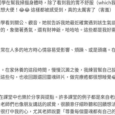
同學在幫我掃描身體時，除了看到我的胃不舒服（whic
大便！😂😂 這樣都被感受到，真的太厲害了（害羞）
學看到關公、觀音，她就告訴我她最近確實遇到該生氣卻不
的，象徵著勇氣，還有財神爺，哈哈哈。這些都是我好需要
很常在人多的地方時心情容易受影響、煩躁、或是頭痛。
白。在家休養的這段時間，慢慢沉澱之後，我練習幫自己
這些勾，也收回跟還回靈魂碎片，做完療癒都很想睡覺
教學，在課堂中也樂於分享與提點。許多課堂的例子都是來
老師們也像朋友講話的感覺，很願意仔細聆聽和回饋想法
話很打中我的心，尤其老師說要「尊重每個靈魂都有自己