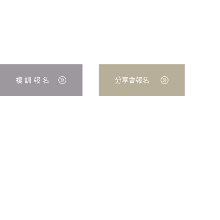
複 訓 報 名
分享會報名