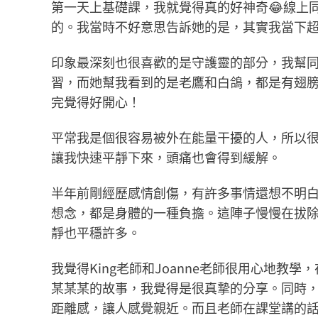
第一天上基礎課，我就覺得真的好神奇😂線上
的。我當時不好意思告訴她的是，其實我當下超想
印象最深刻也很喜歡的是守護靈的部分，我幫同
習，而她幫我看到的是老鷹和白鴿，都是有翅膀
完覺得好開心！
平常我是個很容易被外在能量干擾的人，所以
讓我快速平靜下來，頭痛也會得到緩解。
半年前剛經歷感情創傷，有許多事情還想不明
想念，都是身體的一種負擔。這陣子慢慢在拔除
靜也平穩許多。
我覺得King老師和Joanne老師很用心地
某某某的故事，我覺得是很真摯的分享。同時，
距離感，讓人感覺親近。而且老師在課堂講的