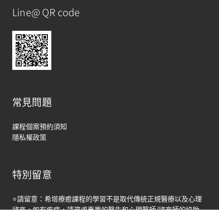
Line@ QR code
常見問題
課程個案預約須知
隱私權政策
特別留意
馬上聯絡
⭐請留意：希塔療癒課程的學習不是取代傳統正規醫療以及心理
Open
諮商。如有疾病，請尋求專業的醫生和心理醫師/諮商師的協助
chaty