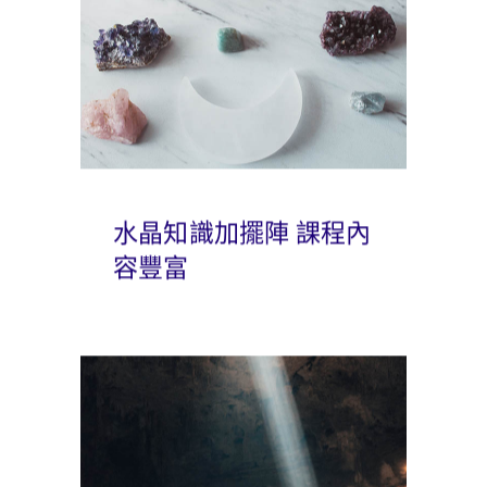
水晶知識加擺陣 課程內
容豐富