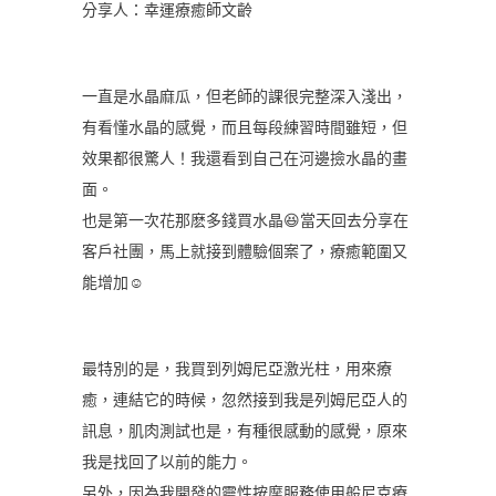
分享人：幸運療癒師文齡
一直是水晶麻瓜，但老師的課很完整深入淺出，
有看懂水晶的感覺，而且每段練習時間雖短，但
效果都很驚人！我還看到自己在河邊撿水晶的畫
面。
也是第一次花那麽多錢買水晶😆當天回去分享在
客戶社團，馬上就接到體驗個案了，療癒範圍又
能增加☺️
最特別的是，我買到列姆尼亞激光柱，用來療
癒，連結它的時候，忽然接到我是列姆尼亞人的
訊息，肌肉測試也是，有種很感動的感覺，原來
我是找回了以前的能力。
另外，因為我開發的靈性按摩服務使用般尼克療