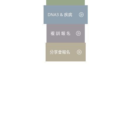
DNA3 & 疾病
複 訓 報 名
分享會報名