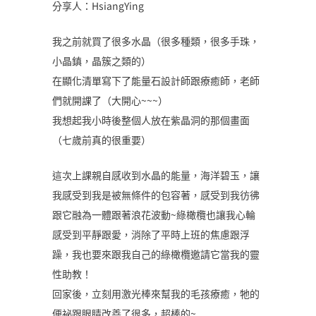
分享人：HsiangYing
我之前就買了很多水晶（很多種類，很多手珠，
小晶鎮，晶簇之類的）
在顯化清單寫下了能量石設計師跟療癒師，老師
們就開課了（大開心~~~）
我想起我小時後整個人放在紫晶洞的那個畫面
（七歲前真的很重要）
這次上課親自感收到水晶的能量，海洋碧玉，讓
我感受到我是被無條件的包容著，感受到我彷彿
跟它融為一體跟著浪花波動~綠橄欖也讓我心輪
感受到平靜跟愛，消除了平時上班的焦慮跟浮
躁，我也要來跟我自己的綠橄欖邀請它當我的靈
性助教！
回家後，立刻用激光棒來幫我的毛孩療癒，牠的
便祕跟眼睛改善了很多，超棒的~