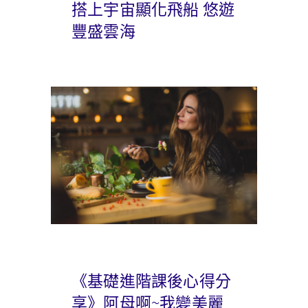
搭上宇宙顯化飛船 悠遊
豐盛雲海
《基礎進階課後心得分
享》阿母啊~我變美麗