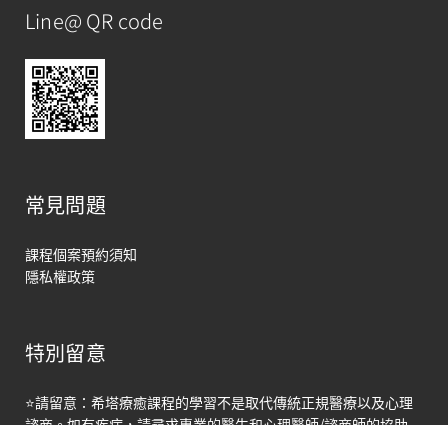
Line@ QR code
常見問題
課程個案預約須知
隱私權政策
特別留意
馬上聯絡
⭐請留意：希塔療癒課程的學習不是取代傳統正規醫療以及心理
Open
諮商。如有疾病，請尋求專業的醫生和心理醫師/諮商師的協助
chaty