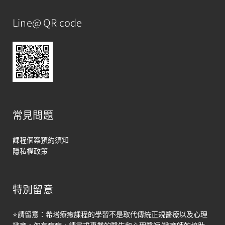
Line@ QR code
常見問題
課程個案預約須知
隱私權政策
特別留意
馬上聯絡
⭐請留意：希塔療癒課程的學習不是取代傳統正規醫療以及心理
Open
chaty