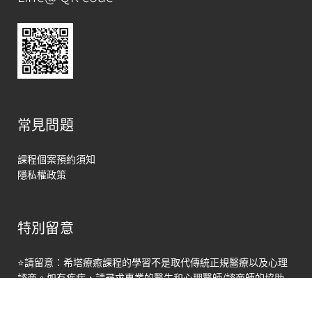
常見問題
課程個案預約須知
隱私權政策
特別留意
馬上聯絡
⭐請留意：希塔療癒課程的學習不是取代傳統正規醫療以及心理
Open
諮商。如有疾病，請尋求專業的醫生和心理醫師/諮商師的協助
chaty