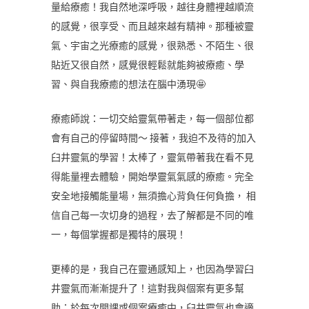
量給療癒！我自然地深呼吸，越往身體裡越順流
的感覺，很享受、而且越來越有精神。那種被靈
氣、宇宙之光療癒的感覺，很熟悉、不陌生、很
貼近又很自然，感覺很輕鬆就能夠被療癒、學
習、與自我療癒的想法在腦中湧現🤩
療癒師說：一切交給靈氣帶著走，每一個部位都
會有自己的停留時間～ 接著，我迫不及待的加入
臼井靈氣的學習！太棒了，靈氣帶著我在看不見
得能量裡去體驗，開始學靈氣氣感的療癒。完全
安全地接觸能量場，無須擔心背負任何負擔， 相
信自己每一次切身的過程，去了解都是不同的唯
一，每個掌握都是獨特的展現！
更棒的是，我自己在靈通感知上，也因為學習臼
井靈氣而漸漸提升了！這對我與個案有更多幫
助：於每次開課或個案療癒中，臼井靈氣也會適