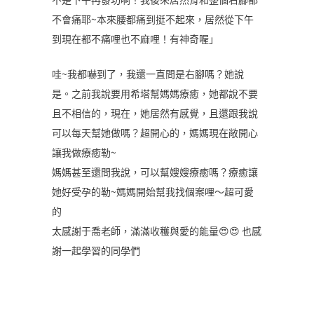
不會痛耶~本來腰都痛到挺不起來，居然從下午
到現在都不痛哩也不麻哩！有神奇喔」
哇~我都嚇到了，我還一直問是右腳嗎？她說
是。之前我說要用希塔幫媽媽療癒，她都說不要
且不相信的，現在，她居然有感覺，且還跟我說
可以每天幫她做嗎？超開心的，媽媽現在敞開心
讓我做療癒勒~
媽媽甚至還問我說，可以幫嫂嫂療癒嗎？療癒讓
她好受孕的勒~媽媽開始幫我找個案哩～超可愛
的
太感謝于喬老師，滿滿收穫與愛的能量😍😍 也感
謝一起學習的同學們