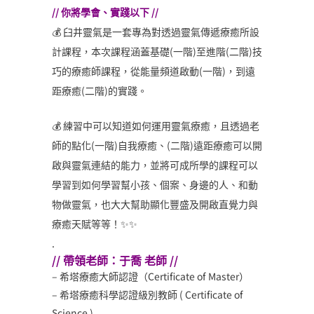
// 你將學會、實踐以下 //
💰 臼井靈氣是一套專為對透過靈氣傳遞療癒所設
計課程，本次課程涵蓋基礎(一階)至進階(二階)技
巧的療癒師課程，從能量頻道啟動(一階)，到遠
距療癒(二階)的實踐。
💰 練習中可以知道如何運用靈氣療癒，且透過老
師的點化(一階)自我療癒、(二階)遠距療癒可以開
啟與靈氣連結的能力，並將可成所學的課程可以
學習到如何學習幫小孩、個案、身邊的人、和動
物做靈氣，也大大幫助顯化豐盛及開啟直覺力與
療癒天賦等等！✨✨
.
// 帶領老師：于喬 老師 //
– 希塔療癒大師認證（Certificate of Master）
– 希塔療癒科學認證級別教師 ( Certificate of
Science )