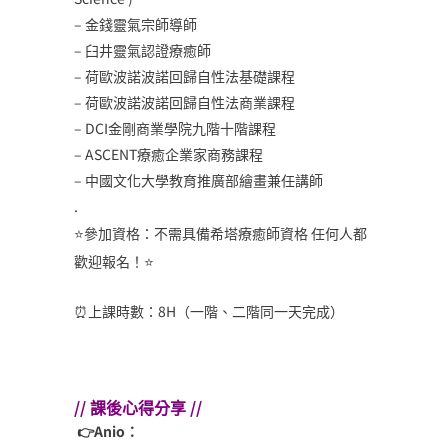
– 金錢靈氣宗師導師
– 臼井靈氣認證療癒師
– 荷歐波諾波諾回歸自性法基礎課程
– 荷歐波諾波諾回歸自性法商業課程
– DCI金剛商業學院九階十階課程
– ASCENT療癒企業家商務課程
– 中國文化大學教育推廣部繪畫兼任講師
.
⭐️參加資格：不需具備希塔療癒師資格 任何人都
歡迎報名！⭐️
⏰上課時數：8H（一階、二階同一天完成）
// 課後心得分享 //
👉Anio：