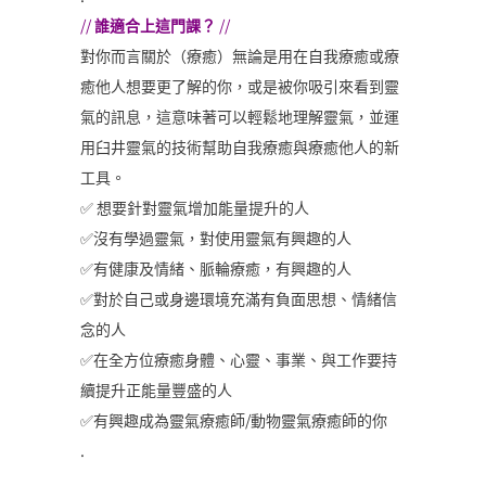
//
誰適合上這門課？
//
對你而言關於（療癒）無論是用在自我療癒或療
癒他人想要更了解的你，或是被你吸引來看到靈
氣的訊息，這意味著可以輕鬆地理解靈氣，並運
用臼井靈氣的技術幫助自我療癒與療癒他人的新
工具。
✅ 想要針對靈氣增加能量提升的人
✅沒有學過靈氣，對使用靈氣有興趣的人
✅有健康及情緒、脈輪療癒，有興趣的人
✅對於自己或身邊環境充滿有負面思想、情緒信
念的人
✅在全方位療癒身體、心靈、事業、與工作要持
續提升正能量豐盛的人
✅有興趣成為靈氣療癒師/動物靈氣療癒師的你
.