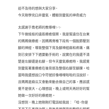
迫不及待的想與大家分享~
今天剛學完臼井靈氣，體驗到靈氣的神奇威力
太感謝于喬老師的教導哩✨✨
下午做娃娃的遠距療癒個案，我是幫遠住在台東
的媽媽做療癒，因媽媽脊椎下段有一個脫節壓到
腳的神經，導致整個下背及腳神經麻和疼痛，痛
到已安排下下週要動手術的，說實在的我還不清
楚是左腳還是右腳，但今天靈氣療癒時，我感覺
到靈氣著重療癒在後背部及整個右腳至腳踝。哈
當時我還想說口令符號好像哩哩啦啦的沒說好，
且媽媽是麻瓜又會動來動去做自己的事，應該感
覺不是很大，心理想說，晚上或明天再好好的幫
她做一次好好的療癒她。
沒想到，晚上她剛剛打電話給我說：「哇~你是
不是下午再發功啊！我後來居然背和整個右腳都