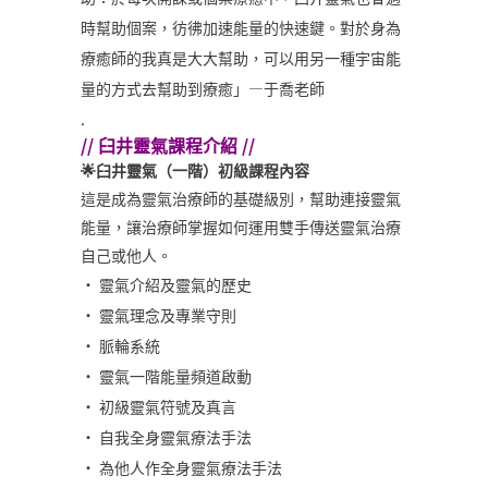
時幫助個案，彷彿加速能量的快速鍵。對於身為
療癒師的我真是大大幫助，可以用另一種宇宙能
量的方式去幫助到療癒」—于喬老師
.
// 臼井靈氣課程介紹 //
🌟臼井靈氣（一階）初級課程內容
這是成為靈氣治療師的基礎級別，幫助連接靈氣
能量，讓治療師掌握如何運用雙手傳送靈氣治療
自己或他人。
• 靈氣介紹及靈氣的歷史
• 靈氣理念及專業守則
• 脈輪系統
• 靈氣一階能量頻道啟動
• 初級靈氣符號及真言
• 自我全身靈氣療法手法
• 為他人作全身靈氣療法手法