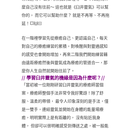
麼自己沒有往前～ 這也就是《臼井靈氣》可以幫
你的， 而它可以幫助什麼？ 就是不再等、不再拖
延！💥🙌🏻
在一階裡學習先從療癒自己、更認識自己，每天
對自己的療癒練習的累積，對喚醒與對靈通感知
的感受也會開始增加，再來二階我們開始練習藉
由遠距療癒然後與靈氣成為療癒的管道合一，那
麼你人生自然就開始往前了。
//
學習臼井靈氣的機緣是因為什麽呢？
//
「當初被一位剛剛研習臼井靈氣的療癒師當個
案，療癒師整個手法非常令我好驚訝！除了舒
服、溫柔的帶領， 最令人印象深刻的是手法，僅
是一雙手，連結靈氣並開始在身體的能量場療
癒，明明實際上是有距離的， 沒有貼近我身
體， 但卻可以很明確感受到傳送之處，被一股能