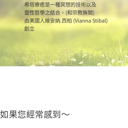
希塔療癒是一種冥想的技術以及
靈性哲學之結合，(和宗教無關)
由美國人維安納.西柏 (Vianna Stibal)
創立
如果您經常感到～