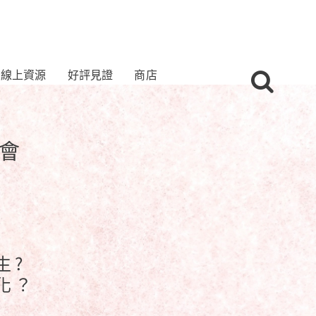
線上資源
好評見證
商店
會
 ?
 ？