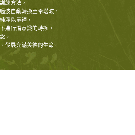
訓練方法，
腦波自動轉換至希塔波，
純淨能量裡，
下進行潛意識的轉換，
念，
、發展充滿美德的生命~