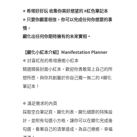
⭐️ 希塔好好玩 收集你美好想望的 #紅色筆記本
⭐️ 只要你願意相信，你可以完成任何你想要的事
情，
顯化出任何你期待擁有的未來實相。
【顯化小紅本介紹】Manifestation Planner
❈ 討喜紅彤的希塔療癒小紅本
精選精裝封面小紅本，歡迎你勇敢寫上自己的所
想所愿，與你共創屬於你自己獨一無二的 #顯化
筆記本！
❈ 滿足需求的內頁
採取空白筆記頁、顯化列表、顯化細節的特殊設
計，並附有勾選小方格，讓你可以在顯化完成後
勾選，看著自己的清單達成，為自己療癒、幸福