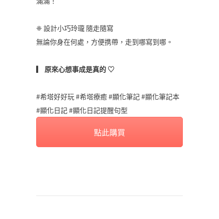
滿滿！
❈ 設計小巧玲瓏 隨走隨寫
無論你身在何處，方便携帶，走到哪寫到哪。
▎ 原來心想事成是真的 ♡
#希塔好好玩 #希塔療癒 #顯化筆記 #顯化筆記本
#顯化日記 #顯化日記提醒句型
點此購買