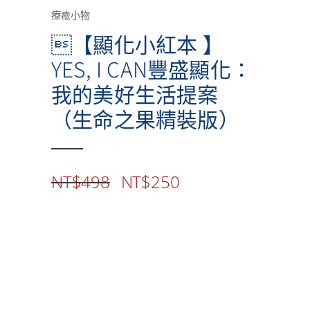
療癒小物
【顯化小紅本 】
YES, I CAN豐盛顯化：
我的美好生活提案
（生命之果精裝版）
原
目
NT$
498
NT$
250
始
前
價
價
格：
格：
NT$498。
NT$250。