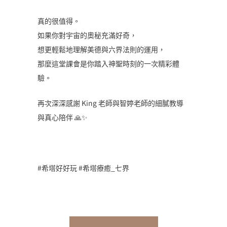
真的很值得。
如果你對宇宙的奧秘充滿好奇，
想更輕鬆地理解美德與六界法則的運用，
那麼這堂課會是你踏入神聖時刻的一次精彩體
驗。
再次深深感謝 King 老師與智婷老師的細膩教導
與真心陪伴 🙏✨
#希塔好好玩 #希塔療癒_七界