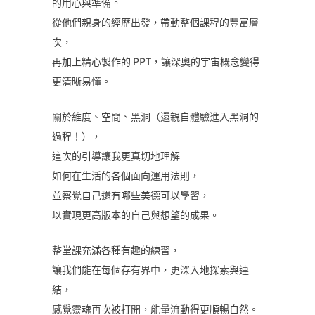
的用心與準備。
從他們親身的經歷出發，帶動整個課程的豐富層
次，
再加上精心製作的 PPT，讓深奧的宇宙概念變得
更清晰易懂。
關於維度、空間、黑洞（還親自體驗進入黑洞的
過程！），
這次的引導讓我更真切地理解
如何在生活的各個面向運用法則，
並察覺自己還有哪些美德可以學習，
以實現更高版本的自己與想望的成果。
整堂課充滿各種有趣的練習，
讓我們能在每個存有界中，更深入地探索與連
結，
感覺靈魂再次被打開，能量流動得更順暢自然。