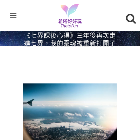
《七界課後心得》三年後再次走
進七界，我的靈魂被重新打開了