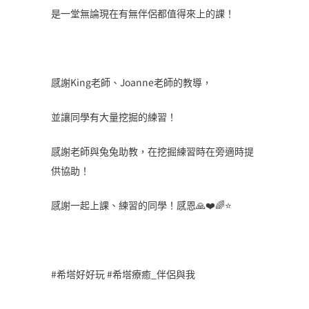
是一堂無論現在有無伴侶都值得來上的課！
感謝King老師、Joanne老師的教導，
並讓同學有大量挖掘的練習！
感謝老師與兔兔助教，在挖掘練習時在旁適時提
供協助！
感謝一起上課、練習的同學！感恩🙏❤️🌈⭐️
#希塔好好玩 #希塔療癒_伴侶與我