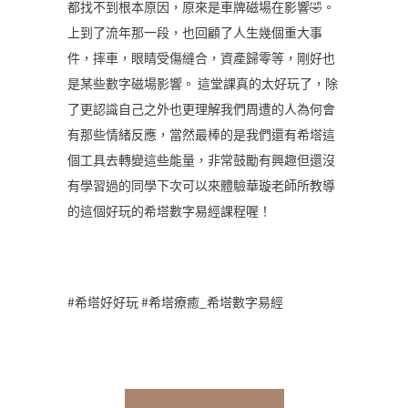
都找不到根本原因，原來是車牌磁場在影響🤣。
上到了流年那一段，也回顧了人生幾個重大事
件，摔車，眼睛受傷縫合，資產歸零等，剛好也
是某些數字磁場影響。 這堂課真的太好玩了，除
了更認識自己之外也更理解我們周遭的人為何會
有那些情緒反應，當然最棒的是我們還有希塔這
個工具去轉變這些能量，非常鼓勵有興趣但還沒
有學習過的同學下次可以來體驗華璇老師所教導
的這個好玩的希塔數字易經課程喔！
#希塔好好玩 #希塔療癒_希塔數字易經