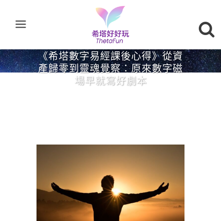
《希塔數字易經課後心得》從資
產歸零到靈魂覺察：原來數字磁
場早就寫好劇本