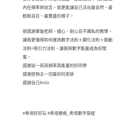
內在頻率與信念，就更能讓自己活出最自然、最
輕鬆自在、最豐盛的樣子。
很感謝華璇老師，細心、耐心且不藏私的教學，
讓我更懂得如何運用數字法則＋顯化法則＋振動
法則+吸引力法則，讓我與數字能量成為好閨
蜜。
感謝這一班高頻率高能量的好同學
感謝造物主一切最好的安排
感謝自己Anio
#希塔好好玩 #希塔療癒_希塔數字易經