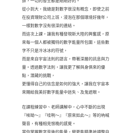
排，一切的發生都是剛剛好的。
從小到大，我總是對數字很沒有概念，即使之前
在投資理財公司上班，浸泡在那個環境好幾年，
一樣對數字沒有很深的連結。
而這次上課，讓我有種發現新大陸的興奮感，原
來每一個人都被獨特的數字能量所包圍，這些數
字不只是冷冰冰的符號，
而是來自宇宙法則的語言，帶著深層的訊息與力
量。透過數字法則，讓我更了解與身俱來的優
點，潛藏的挑戰，
更懂得自己的信念是如何的強大，讓我在宇宙本
來賜給我美好數字能量中迷失、及鬼遮眼。
在課程練習中、老師講解中，心中不斷的出現
『唉呦～』『哇咧～』『原來如此～』等的吶喊
聲音，有種相見恨晚的感覺。
當你掌握數字背後的能量，變更能精準地調整自