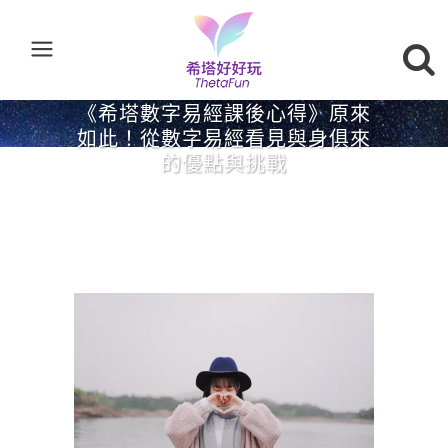
《希塔數字易經課後心得》原來
如此！從數字易經看見與身俱來
的優點與挑戰