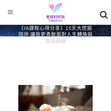
《IA課程心得分享》15天大挖掘
陪伴 讓我更勇敢面對人生轉換與
自我議題