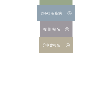
DNA3 & 疾病
複 訓 報 名
分享會報名