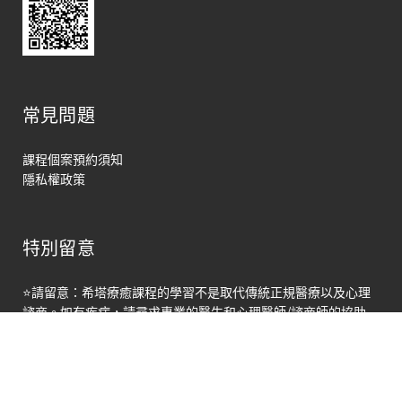
常見問題
課程個案預約須知
隱私權政策
特別留意
馬上聯絡
⭐請留意：希塔療癒課程的學習不是取代傳統正規醫療以及心理
Open
諮商。如有疾病，請尋求專業的醫生和心理醫師/諮商師的協助
chaty
© Copyright 光行者國際有限公司．希塔好好玩 THETAFUN