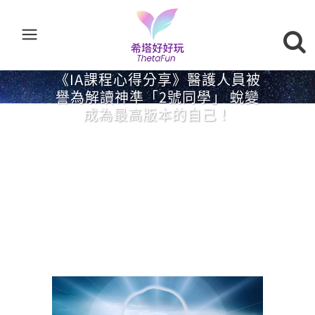
《IA課程心得分享》醫護人員被
譽為解讀神準「2號同學」 蛻變
成為最高版本的自己！