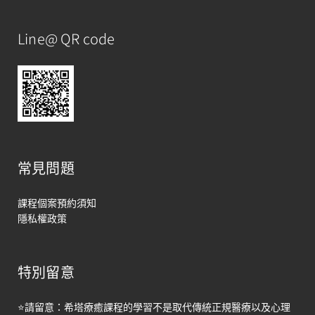
Line@ QR code
常見問題
課程個案預約須知
隱私權政策
特別留意
馬上聯絡
⭐請留意：希塔療癒課程的學習不是取代傳統正規醫療以及心理
Open