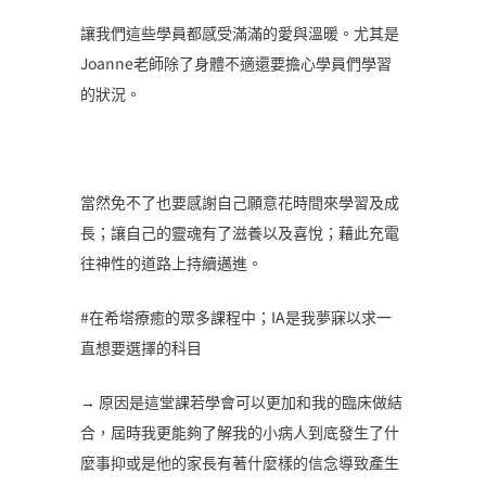
讓我們這些學員都感受滿滿的愛與溫暖。尤其是
Joanne老師除了身體不適還要擔心學員們學習
的狀況。
當然免不了也要感謝自己願意花時間來學習及成
長；讓自己的靈魂有了滋養以及喜悅；藉此充電
往神性的道路上持續邁進。
#在希塔療癒的眾多課程中；IA是我夢寐以求一
直想要選擇的科目
→ 原因是這堂課若學會可以更加和我的臨床做結
合，屆時我更能夠了解我的小病人到底發生了什
麼事抑或是他的家長有著什麼樣的信念導致產生