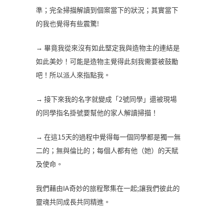
準；完全掃描解讀到個案當下的狀況；其實當下
的我也覺得有些震驚!
→ 畢竟我從來沒有如此堅定我與造物主的連結是
如此美妙！可能是造物主覺得此刻我需要被鼓勵
吧！所以派人來指點我。
→ 接下來我的名字就變成「2號同學」還被現場
的同學指名掛號要幫他的家人解讀掃描！
→ 在這15天的過程中覺得每一個同學都是獨一無
二的；無與倫比的；每個人都有他（她）的天賦
及使命。
我們藉由IA奇妙的旅程聚集在一起;讓我們彼此的
靈魂共同成長共同精進。