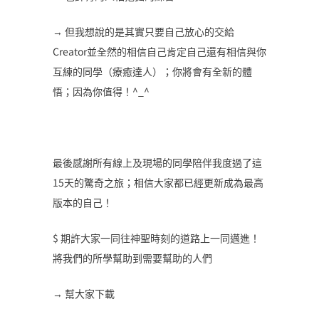
→ 但我想說的是其實只要自己放心的交給
Creator並全然的相信自己肯定自己還有相信與你
互練的同學（療癒達人）；你將會有全新的體
悟；因為你值得！^_^
最後感謝所有線上及現場的同學陪伴我度過了這
15天的驚奇之旅；相信大家都已經更新成為最高
版本的自己！
$ 期許大家一同往神聖時刻的道路上一同邁進！
將我們的所學幫助到需要幫助的人們
→ 幫大家下載