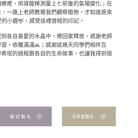
相療癒，用尋龍棒測量上七前後的氣場變化；在
走，一路上老師教導我們觀察植物，才知道原來
的小鹿🦌，感受這裡曾經的印記。
載到各自喜愛的水晶中，帶回家釋放。感謝老師
習，收穫滿滿🙏；感謝這幾天同學們相伴互
學希塔的過程跟各自的生命故事，也讓我得到很
複 訓 報 名
分享會報名