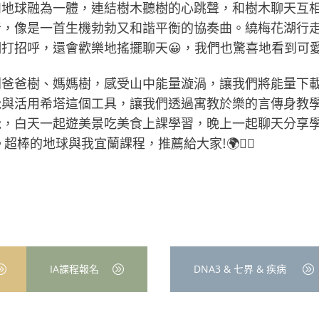
和地球融為一體，連結樹木聽樹的心跳聲，和樹木聊天互
音，像是一首生機勃勃又和諧平衡的協奏曲。繞梅花湖行
打招呼，還會歡樂地搖擺聊天😀，我們也驚喜地看到可愛
別爸爸樹、媽媽樹，感受山中能量漩渦，讓我們將能量下
與活用希塔這個工具，讓我們透過寓教於樂的言傳身教學
覺，白天一起遊美景吃美食上課學習，晚上一起聊天分享
棒的地球與我宜蘭課程，推薦給大家!🌍👍🏻
IA課程報名
DNA3 & 七界 & 疾病