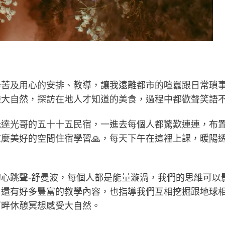
辛苦及用心的安排、教導，讓我遠離都市的喧囂跟日常瑣
驗大自然，探訪在地人才知道的美食，過程中都歡聲笑語不
抵達光哥的五十十五民宿，一進去每個人都驚歎連連，布
這麼美好的空間住宿學習🙏，每天下午在這裡上課，暖陽
心跳聲-舒曼波，每個人都是能量漩渦，我們的思維可以
，還有好多豐富的教學內容，也指導我們互相挖掘跟地球
河畔休憩冥想感受大自然。