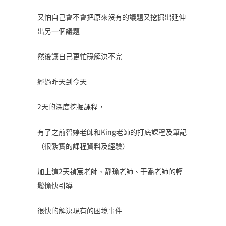
又怕自己會不會把原來沒有的議題又挖掘出延伸
出另一個議題
然後讓自己更忙碌解決不完
經過昨天到今天
2天的深度挖掘課程，
有了之前智婷老師和King老師的打底課程及筆記
（很紮實的課程資料及經驗）
加上這2天禎宸老師、靜瑜老師、于喬老師的輕
鬆愉快引導
很快的解決現有的困境事件