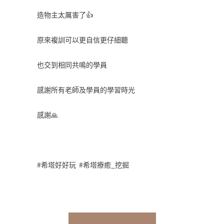
造物主太厲害了👍
原來複訓可以更自信更仔細聽
也交到相同共鳴的學員
感謝所有老師及學員的學習時光
感謝🙏
#希塔好好玩 #希塔療癒_挖掘