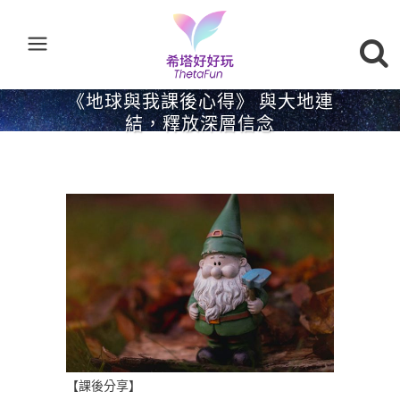
《地球與我課後心得》 與大地連
結，釋放深層信念
【課後分享】