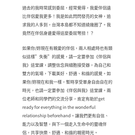
過去的我時常感到委屈，經常覺得，我愛伴侶遠
比伴侶愛我更多！我是如此閃閃發亮的女神，追
求我的人多到，台灣本島都不知道繞幾圈了。我
竟然在伴侶身邊愛得這麼委屈彆扭！？
如果你/妳現在有親愛的伴侶，兩人相處時也有類
似這樣”失衡”的感覺，請一定要參加《伴侶與
我》這堂課，調整信念與細胞接受器，為自己和
雙方的氣場，下載美好、舒適、和諧的感覺。如
果你/妳現在和我一樣，暫時享受單身自由自在的
時光，也請一定要參加《伴侶與我》這堂課。兩
位老師和同學們的交流分享，肯定有助於get
ready for everything in the wonderful
relationship beforehand。讓我們更有自信、
能力以及智慧，與下一個走入生命中的靈魂伴
侶，共享快樂、舒適、和諧的親密時光。