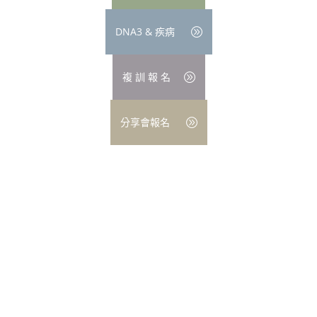
DNA3 & 疾病
複 訓 報 名
分享會報名