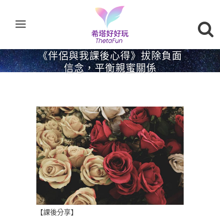
《伴侶與我課後心得》拔除負面
信念，平衡親蜜關係
【課後分享】