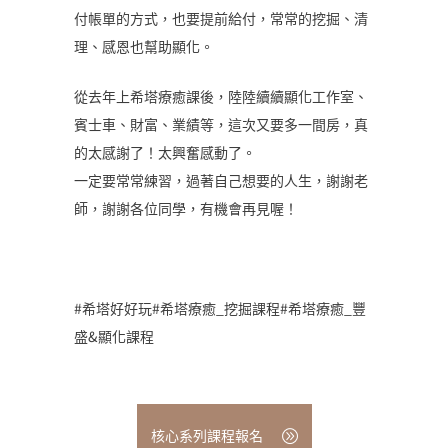
付帳單的方式，也要提前給付，常常的挖掘、清
理、感恩也幫助顯化。
從去年上希塔療癒課後，陸陸續續顯化工作室、
賓士車、財富、業績等，這次又要多一間房，真
的太感謝了！太興奮感動了。
一定要常常練習，過著自己想要的人生，謝謝老
師，謝謝各位同學，有機會再見喔！
#希塔好好玩#希塔療癒_挖掘課程#希塔療癒_豐
盛&顯化課程
核心系列課程報名