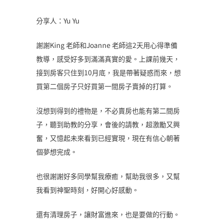
分享人：Yu Yu
謝謝King 老師和Joanne 老師這2天用心得準備
教導，感受好多到滿滿真實的愛。上課前幾天，
接到房客只住到10月底，我是帶著疑惑而來，想
買第二個房子只好買第一間房子賣掉的打算。
沒想到得到的禮物是，不必賣房也能有第二間房
子，聽到助教的分享，會後的請教，超激勵又興
奮，又憶起未來看到已經實現，現在有信心朝著
個夢想完成。
也很謝謝好多同學幫我療癒，幫助我很多，又幫
我看到神聖時刻，好開心好感動。
還有清理房子，讓財富進來，也是要做的行動。