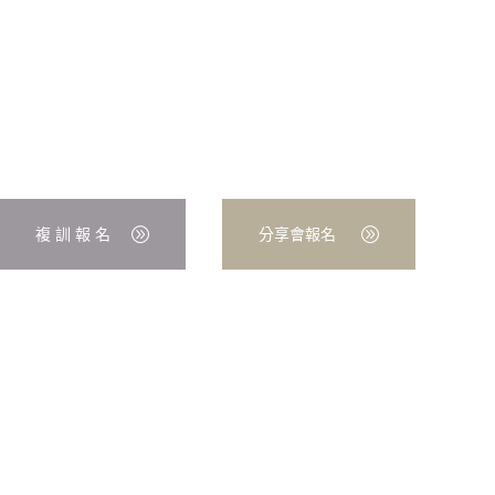
複 訓 報 名
分享會報名