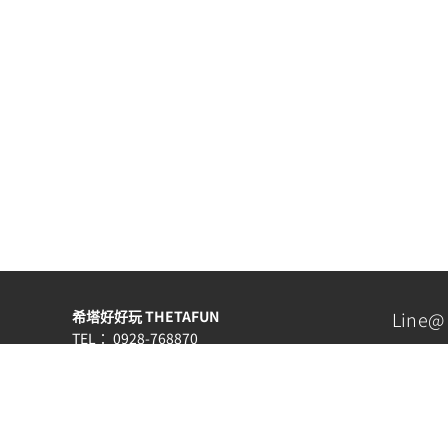
希塔好好玩 THETAFUN
Line@
TEL： 0928-768870
EMAIL：
lightwalkers7@gmail.com
Line@：
請點此加入 Line@
服務時間：週一至週五 AM10:00~PM6:00