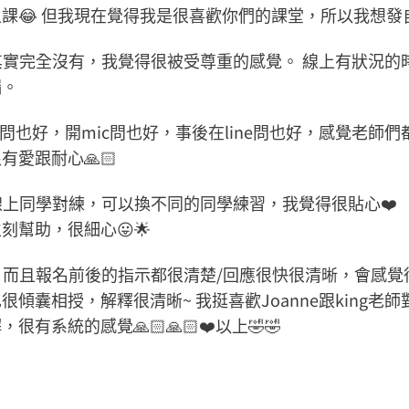
課😂 但我現在覺得我是很喜歡你們的課堂，所以我想發
但其實完全沒有，我覺得很被受尊重的感覺。 線上有狀況的
漏。
問也好，開mic問也好，事後在line問也好，感覺老師
愛跟耐心🙏🏻
線上同學對練，可以換不同的同學練習，我覺得很貼心❤️
幫助，很細心😛🌟
場，而且報名前後的指示都很清楚/回應很快很清晰，會感覺
傾囊相授，解釋很清晰~ 我挺喜歡Joanne跟king
系統的感覺🙏🏻🙏🏻❤️以上🤣🤣