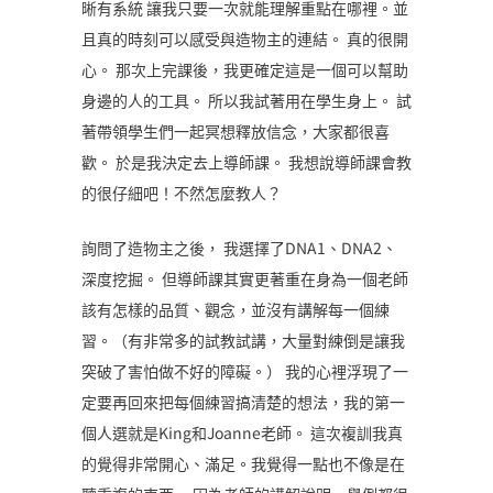
晰有系統 讓我只要一次就能理解重點在哪裡。並
且真的時刻可以感受與造物主的連結。 真的很開
心。 那次上完課後，我更確定這是一個可以幫助
身邊的人的工具。 所以我試著用在學生身上。 試
著帶領學生們一起冥想釋放信念，大家都很喜
歡。 於是我決定去上導師課。 我想說導師課會教
的很仔細吧！不然怎麼教人？
詢問了造物主之後， 我選擇了DNA1、DNA2、
深度挖掘。 但導師課其實更著重在身為一個老師
該有怎樣的品質、觀念，並沒有講解每一個練
習。（有非常多的試教試講，大量對練倒是讓我
突破了害怕做不好的障礙。） 我的心裡浮現了一
定要再回來把每個練習搞清楚的想法，我的第一
個人選就是King和Joanne老師。 這次複訓我真
的覺得非常開心、滿足。我覺得一點也不像是在