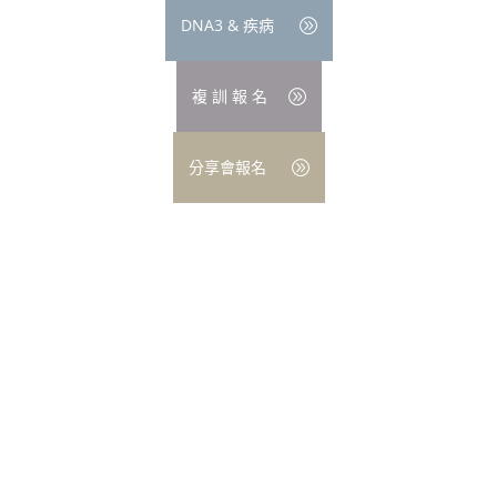
DNA3 & 疾病
複 訓 報 名
分享會報名