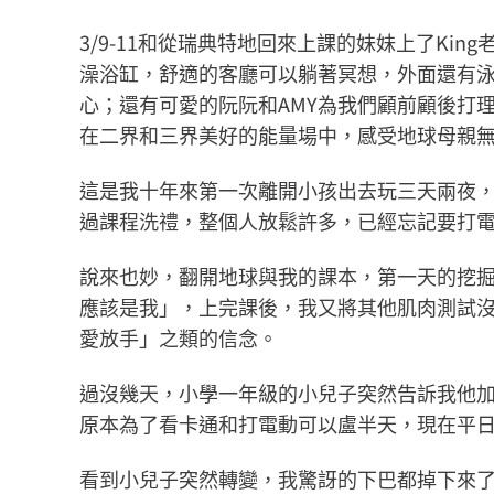
3/9-11和從瑞典特地回來上課的妹妹上了K
澡浴缸，舒適的客廳可以躺著冥想，外面還有泳
心；還有可愛的阮阮和AMY為我們顧前顧後打
在二界和三界美好的能量場中，感受地球母親
這是我十年來第一次離開小孩出去玩三天兩夜
過課程洗禮，整個人放鬆許多，已經忘記要打電
說來也妙，翻開地球與我的課本，第一天的挖
應該是我」，上完課後，我又將其他肌肉測試
愛放手」之類的信念。
過沒幾天，小學一年級的小兒子突然告訴我他
原本為了看卡通和打電動可以盧半天，現在平
看到小兒子突然轉變，我驚訝的下巴都掉下來