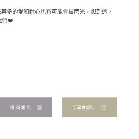
來再多的愛和耐心也有可能會被磨光，想到這，
們❤️
複 訓 報 名
分享會報名