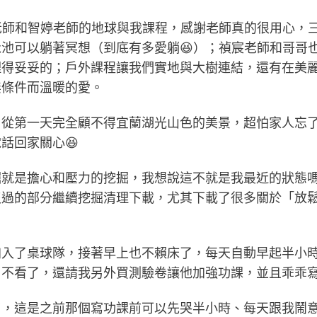
ing老師和智婷老師的地球與我課程，感謝老師真的很用心
池可以躺著冥想（到底有多愛躺😆）；禎宸老師和哥哥
理得妥妥的；戶外課程讓我們實地與大樹連結，還有在美
無條件而溫暖的愛。
，從第一天完全顧不得宜蘭湖光山色的美景，超怕家人忘
話回家關心😆
掘就是擔心和壓力的挖掘，我想說這不就是我最近的狀態
沒過的部分繼續挖掘清理下載，尤其下載了很多關於「放
加入了桌球隊，接著早上也不賴床了，每天自動早起半小
日不看了，還請我另外買測驗卷讓他加強功課，並且乖乖
了，這是之前那個寫功課前可以先哭半小時、每天跟我鬧