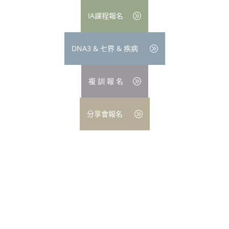
IA課程報名
DNA3 & 七界 & 疾病
複 訓 報 名
分享會報名