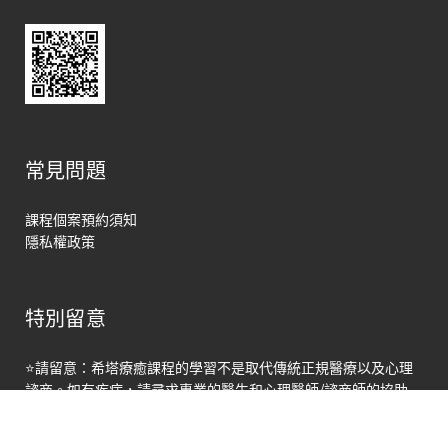
常見問題
課程個案預約須知
隱私權政策
特別留意
馬上聯絡
⭐請留意：希塔療癒課程的學習不是取代傳統正規醫療以及心理
Open
諮商。如有疾病，請尋求專業的醫生和心理醫師/諮商師的協助
chaty