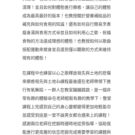
清理！並且如何對體態進行療癒，讓自己的體態
成為最高最好的版本！也教授關於營養補給品的
補充與如何食用的知識！還有如何自行簡易烹煮
瘦身湯與食用方式🤩並且如何利用心之歌、祝福
食物的方法達成理想的體態！也教授如何以歌曲
搭配運動來塑身並且達到僅以聽歌的方式來維持
現有的體態！
在課程中也練習以心之歌釋放祖先與土地的悲傷
來療癒祖先與土地👍課程最後還在老師帶領下進
行有氧舞蹈，一群人在教室蹦蹦跳跳，是一個非
常有趣的體驗😆在老師輕鬆有趣的教學下，整堂
課程上完感到自己的身心靈都變得更加地輕盈😍
並感受到這是一堂不論男女都合適來上的課程！
感謝兩位老師在挖掘時適時地從旁指導，協助我
能進行更底層的信念挖掘完成需要學習的課題與