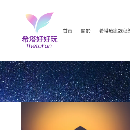
首頁
關於
希塔療癒課程