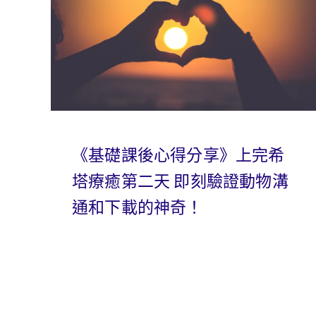
《基礎課後心得分享》上完希
塔療癒第二天 即刻驗證動物溝
通和下載的神奇！